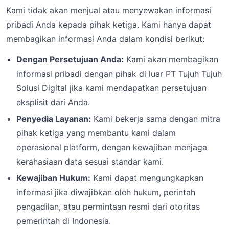
Kami tidak akan menjual atau menyewakan informasi
pribadi Anda kepada pihak ketiga. Kami hanya dapat
membagikan informasi Anda dalam kondisi berikut:
Dengan Persetujuan Anda:
Kami akan membagikan
informasi pribadi dengan pihak di luar PT Tujuh Tujuh
Solusi Digital jika kami mendapatkan persetujuan
eksplisit dari Anda.
Penyedia Layanan:
Kami bekerja sama dengan mitra
pihak ketiga yang membantu kami dalam
operasional platform, dengan kewajiban menjaga
kerahasiaan data sesuai standar kami.
Kewajiban Hukum:
Kami dapat mengungkapkan
informasi jika diwajibkan oleh hukum, perintah
pengadilan, atau permintaan resmi dari otoritas
pemerintah di Indonesia.