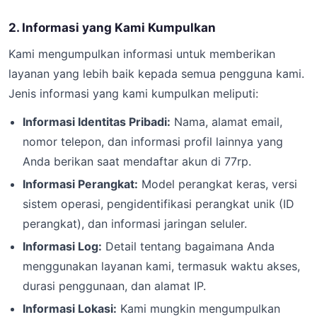
2. Informasi yang Kami Kumpulkan
Kami mengumpulkan informasi untuk memberikan
layanan yang lebih baik kepada semua pengguna kami.
Jenis informasi yang kami kumpulkan meliputi:
Informasi Identitas Pribadi:
Nama, alamat email,
nomor telepon, dan informasi profil lainnya yang
Anda berikan saat mendaftar akun di 77rp.
Informasi Perangkat:
Model perangkat keras, versi
sistem operasi, pengidentifikasi perangkat unik (ID
perangkat), dan informasi jaringan seluler.
Informasi Log:
Detail tentang bagaimana Anda
menggunakan layanan kami, termasuk waktu akses,
durasi penggunaan, dan alamat IP.
Informasi Lokasi:
Kami mungkin mengumpulkan