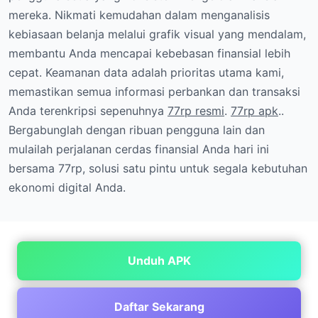
mereka. Nikmati kemudahan dalam menganalisis
kebiasaan belanja melalui grafik visual yang mendalam,
membantu Anda mencapai kebebasan finansial lebih
cepat. Keamanan data adalah prioritas utama kami,
memastikan semua informasi perbankan dan transaksi
Anda terenkripsi sepenuhnya
77rp resmi
.
77rp apk
..
Bergabunglah dengan ribuan pengguna lain dan
mulailah perjalanan cerdas finansial Anda hari ini
bersama 77rp, solusi satu pintu untuk segala kebutuhan
ekonomi digital Anda.
Unduh APK
Daftar Sekarang