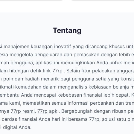
Tentang
asi manajemen keuangan inovatif yang dirancang khusus u
esia mengelola pengeluaran dan pemasukan dengan lebih e
mah pengguna, aplikasi ini memungkinkan Anda untuk menc
alam hitungan detik
link 77rp
.. Selain fitur pelacakan anggar
 poin dan hadiah menarik bagi pengguna setia yang konsi
Nikmati kemudahan dalam menganalisis kebiasaan belanja mel
mbantu Anda mencapai kebebasan finansial lebih cepat. 
utama kami, memastikan semua informasi perbankan dan tra
uhnya
77rp resmi
.
77rp apk
.. Bergabunglah dengan ribuan pe
 cerdas finansial Anda hari ini bersama 77rp, solusi satu pi
 digital Anda.