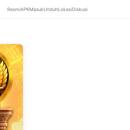
Resmi
APK
Masuk
Unduh
Lokasi
Diskusi