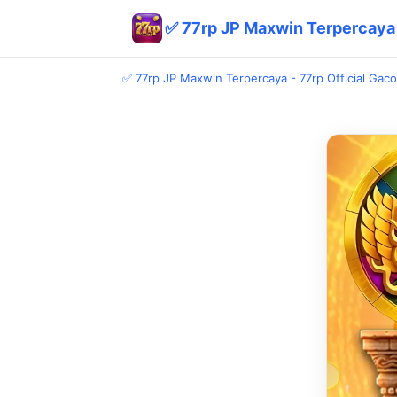
✅ 77rp JP Maxwin Terpercaya -
✅ 77rp JP Maxwin Terpercaya - 77rp Official Gaco