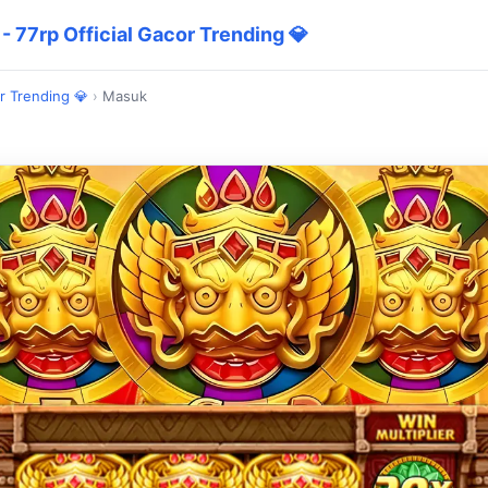
 77rp Official Gacor Trending 💎
r Trending 💎
›
Masuk