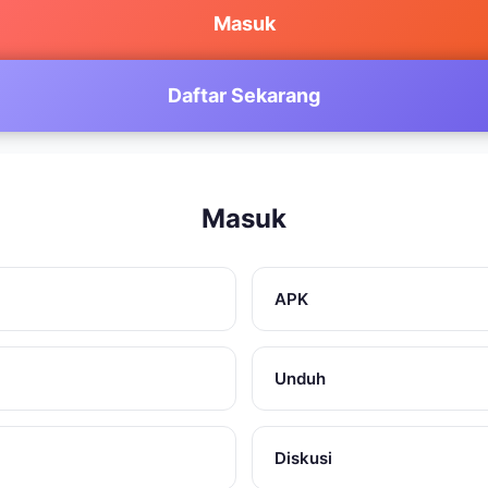
Masuk
Daftar Sekarang
Masuk
APK
Unduh
Diskusi